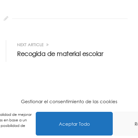
NEXT ARTICLE
Recogida de material escolar
Gestionar el consentimiento de las cookies
inalidad de mejorar
as en base a un
Aceptar Todo
R
 posibilidad de
n Politika
-
Pribatasun Politika
-
Lege Oharra
-
Postontzi Etik