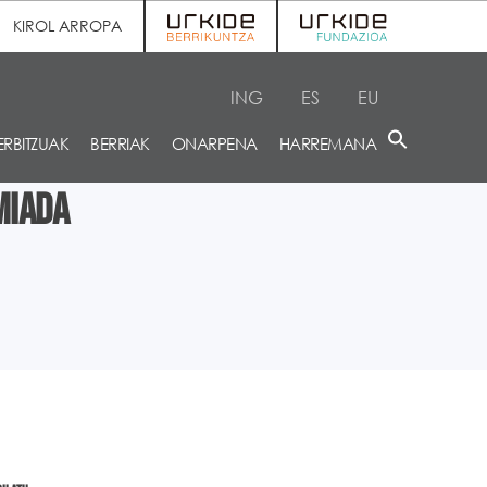
KIROL ARROPA
ING
ES
EU
ERBITZUAK
BERRIAK
ONARPENA
HARREMANA
miada