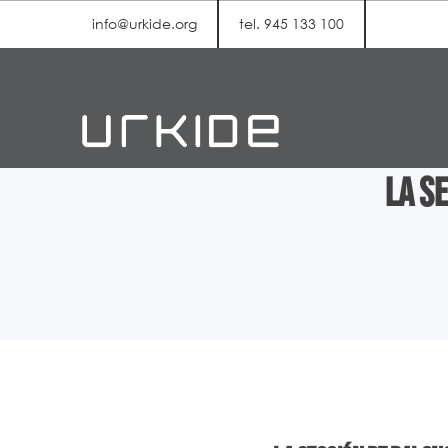
info@urkide.org
tel. 945 133 100
La s