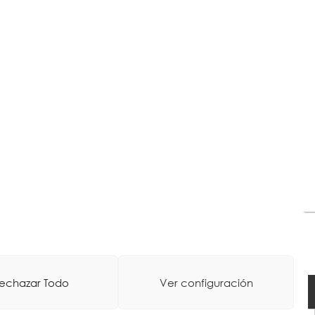
echazar Todo
Ver configuración
oa
-
Web Diseinua: La Consulta Creativa