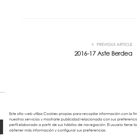
PREVIOUS ARTICLE
2016-17 Aste Berdea
Este sitio web utiliza Cookies propias para recopilar información con la f
nuestros servicios y mostrarle publicidad relacionada con sus preferenci
perfil elaborado a partir de sus hábitos de navegación. El usuario tiene la
© 2023 Colegio URKIDE Ikastetxea, School.
Cookie
obtener más información y configurar sus preferencias.