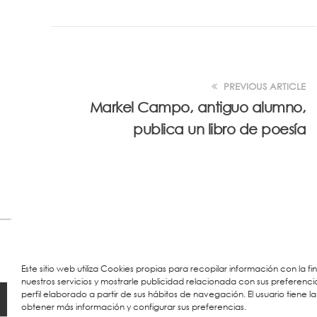
PREVIOUS ARTICLE
Markel Campo, antiguo alumno,
publica un libro de poesía
Este sitio web utiliza Cookies propias para recopilar información con la f
nuestros servicios y mostrarle publicidad relacionada con sus preferenci
perfil elaborado a partir de sus hábitos de navegación. El usuario tiene la
© 2023 Colegio URKIDE Ikastetxea, School.
Cookie
obtener más información y configurar sus preferencias.