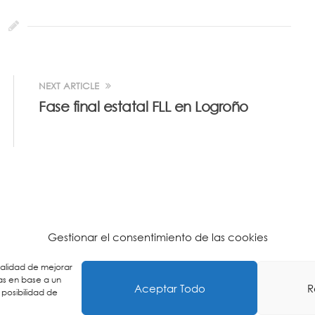
NEXT ARTICLE
Fase final estatal FLL en Logroño
Gestionar el consentimiento de las cookies
inalidad de mejorar
as en base a un
Aceptar Todo
R
 posibilidad de
n Politika
-
Pribatasun Politika
-
Lege Oharra
-
Postontzi Etik