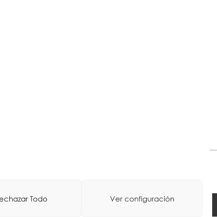
echazar Todo
Ver configuración
oa
-
Web Diseinua: La Consulta Creativa