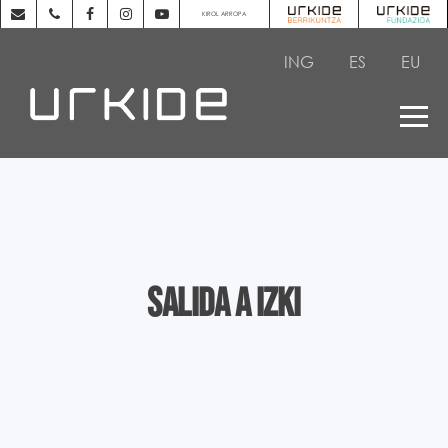
KIROL ARROPA
ING
ES
EU
Salida a Izki