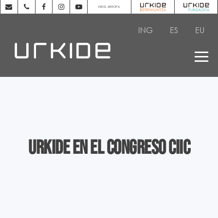
KIROL ARROPA
ING
ES
EU
Urkide en el Congreso CIIC