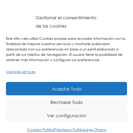
Gestionar el consentimiento
de las cookies
Este sitio web utiliza Cookies propias para recopilar información con la
finalidad de mejorar nuestros servicios y mostrarle publicidad
relacionada con sus preferencias en base a un perfil elaborado a
partir de sus hábitos de navegación. El usuario tiene la posibilidad de
obtener más información y configurar sus preferencias.
Manage services
© 2023 Colegio URKIDE Ikastetxea, School.
Cookien Politika
-
Pribatasun Politika
-
Lege Oharra
-
Postontzi Etikoa
-
Web
Aceptar Todo
Diseinua: La Consulta Creativa
Rechazar Todo
Ver configuración
ING
ES
EU
Cookien Politika
Pribatasun Politika
Lege Oharra