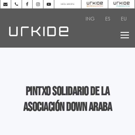
KIROL ARROPA
ING
ES
EU
Pintxo solidario de la
asociación Down Araba