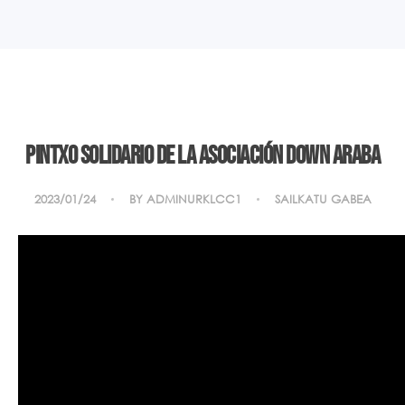
Pintxo solidario de la asociación Down Araba
2023/01/24
BY
ADMINURKLCC1
SAILKATU GABEA