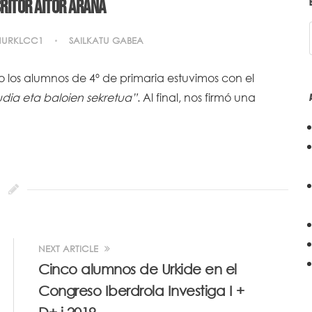
critor Aitor Arana
NURKLCC1
SAILKATU GABEA
 los alumnos de 4º de primaria estuvimos con el
udia eta baloien sekretua”
. Al final, nos firmó una
NEXT ARTICLE
Cinco alumnos de Urkide en el
Congreso Iberdrola Investiga I +