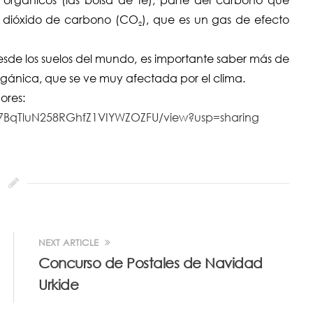
e dióxido de carbono (CO
), que es un gas de efecto
2
sde los suelos del mundo, es importante saber más de
gánica, que se ve muy afectada por el clima.
ores:
0B_7BqTluN258RGhfZ1VIYWZOZFU/view?usp=sharing
NEXT ARTICLE
Concurso de Postales de Navidad
Urkide