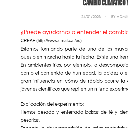
Cambio climático 
24/01/2023
BY
ADMI
¿Puede ayudarnos a entender el cambio
CREAF (
http://www.creaf.cat/es
)
Estamos formando parte de uno de los mayo
puesto en marcha hasta la fecha. Existe una tre
En ambientes fríos, por ejemplo, la descomposi
como el contenido de humedad, la acidez o el 
gran influencia en cómo de rápido ocurre la
jóvenes científicos que repiten un mismo experim
Explicación del experimento:
Hemos pesado y enterrado bolsas de té y dent
pesarlas.
Durante la descomposición de estos materiales