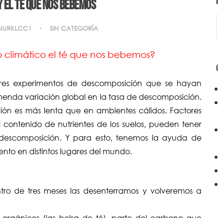
y el té que nos bebemos
NURKLCC1
SIN CATEGORÍA
 climático el té que nos bebemos?
res experimentos de descomposición que se hayan
menda variación global en la tasa de descomposición.
ción es más lenta que en ambientes cálidos. Factores
contenido de nutrientes de los suelos, pueden tener
 descomposición. Y para esto, tenemos la ayuda de
ento en distintos lugares del mundo.
ro de tres meses las desenterramos y volveremos a
 orgánicos (las bolsa de té), parte del carbono que