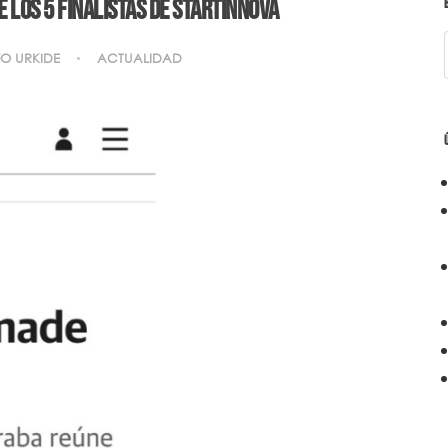
e los 5 finalistas de Startinnova
FO URKIDE
ACTUALIDAD