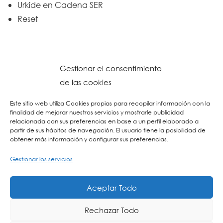
Urkide en Cadena SER
Reset
Gestionar el consentimiento
de las cookies
Este sitio web utiliza Cookies propias para recopilar información con la
finalidad de mejorar nuestros servicios y mostrarle publicidad
relacionada con sus preferencias en base a un perfil elaborado a
partir de sus hábitos de navegación. El usuario tiene la posibilidad de
obtener más información y configurar sus preferencias.
Gestionar los servicios
© 2026 Colegio URKIDE Ikastetxea, School.
Política de Cookies
-
Política de Privacidad
-
Aviso Legal
-
Buzón Ético
-
Diseño Web:
Aceptar Todo
La Consulta Creativa
Rechazar Todo