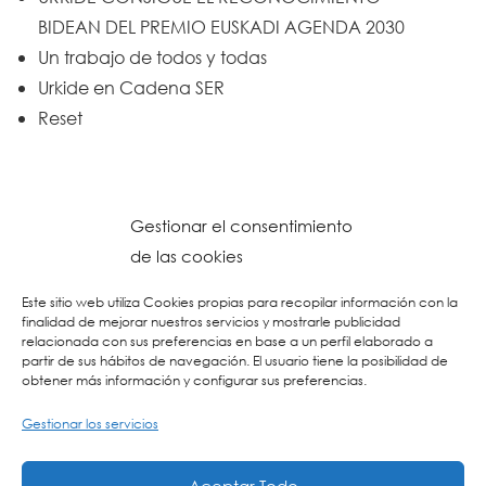
BIDEAN DEL PREMIO EUSKADI AGENDA 2030
Un trabajo de todos y todas
Urkide en Cadena SER
Reset
Gestionar el consentimiento
de las cookies
Este sitio web utiliza Cookies propias para recopilar información con la
finalidad de mejorar nuestros servicios y mostrarle publicidad
relacionada con sus preferencias en base a un perfil elaborado a
partir de sus hábitos de navegación. El usuario tiene la posibilidad de
obtener más información y configurar sus preferencias.
Gestionar los servicios
© 2026 Colegio URKIDE Ikastetxea, School.
Política de Cookies
-
Política de Privacidad
-
Aviso Legal
-
Buzón Ético
-
Diseño Web:
Aceptar Todo