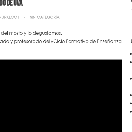
do de Uva
NURKLCC1
SIN CATEGORÍA
 del mosto y lo degustamos.
do y profesorado del «Ciclo Formativo de Enseñanza