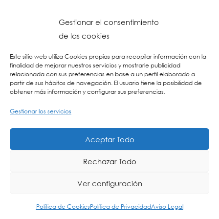
Gestionar el consentimiento
de las cookies
Este sitio web utiliza Cookies propias para recopilar información con la
finalidad de mejorar nuestros servicios y mostrarle publicidad
relacionada con sus preferencias en base a un perfil elaborado a
partir de sus hábitos de navegación. El usuario tiene la posibilidad de
obtener más información y configurar sus preferencias.
Gestionar los servicios
© 2026 Colegio URKIDE Ikastetxea, School.
Política de Cookies
-
Política de Privacidad
-
Aviso Legal
-
Buzón Ético
-
Diseño Web:
Aceptar Todo
La Consulta Creativa
Rechazar Todo
Ver configuración
ING
ES
EU
Política de Cookies
Política de Privacidad
Aviso Legal