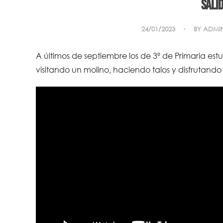
Salid
24/01/2023
BY
ADMI
A últimos de septiembre los de 3º de Primaria est
visitando un molino, haciendo talos y disfrutando 