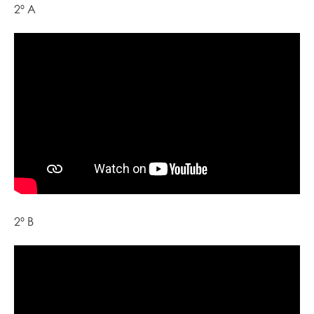
2º A
2º B