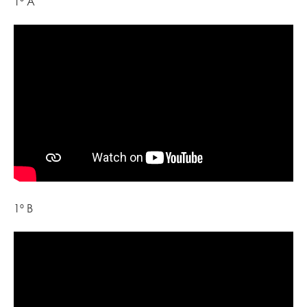
1º A
1º B