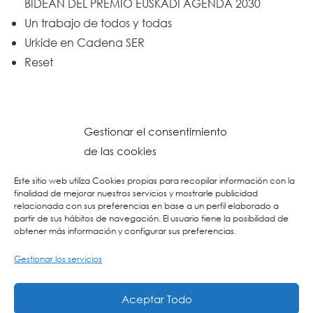
BIDEAN DEL PREMIO EUSKADI AGENDA 2030
Un trabajo de todos y todas
Urkide en Cadena SER
Reset
Gestionar el consentimiento
de las cookies
Este sitio web utiliza Cookies propias para recopilar información con la
finalidad de mejorar nuestros servicios y mostrarle publicidad
relacionada con sus preferencias en base a un perfil elaborado a
partir de sus hábitos de navegación. El usuario tiene la posibilidad de
obtener más información y configurar sus preferencias.
Gestionar los servicios
© 2026 Colegio URKIDE Ikastetxea, School.
Política de Cookies
-
Política de Privacidad
-
Aviso Legal
-
Buzón Ético
-
Diseño Web:
Aceptar Todo