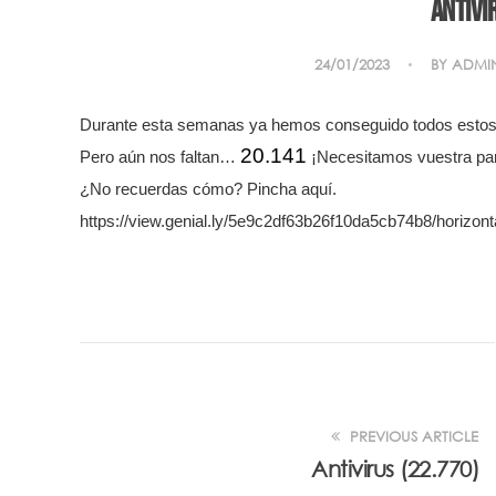
Antivi
24/01/2023
BY
ADMI
Durante esta semanas ya hemos conseguido todos estos a
20.141
Pero aún nos faltan…
¡Necesitamos vuestra part
¿No recuerdas cómo? Pincha aquí.
https://view.genial.ly/5e9c2df63b26f10da5cb74b8/horizon
PREVIOUS ARTICLE
Antivirus (22.770)