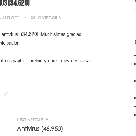
rus (34.620)
NURKLCC1
SIN CATEGORÍA
34.620
ntivirus: ¡
! ¡Muchísimas gracias!
icipación!
tal-infographic-timeline-yo-me-muevo-en-casa
NEXT ARTICLE
Antivirus (46.950)