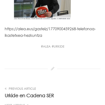
https://alea.eus/gasteiz/1770900459268-telefonoa-
ikastetxea-hezkuntza
ALEA
URKIDE
PREVIOUS ARTICLE
Urkide en Cadena SER