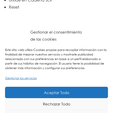
Reset
Gestionar el consentimiento
de las cookies
Este sitio web utiliza Cookies propias para recopilar información con la
finalidad de mejorar nuestros servicios y mostrarle publicidad
relacionada con sus preferencias en base a un perfil elaborado a
partir de sus hábitos de navegación. El usuario tiene la posibilidad de
obtener más información y configurar sus preferencias.
Gestionar los servicios
© 2026 Colegio URKIDE Ikastetxea, School.
Política de Cookies
-
Política de Privacidad
-
Aviso Legal
-
Buzón Ético
-
Diseño Web:
Aceptar Todo
La Consulta Creativa
Rechazar Todo