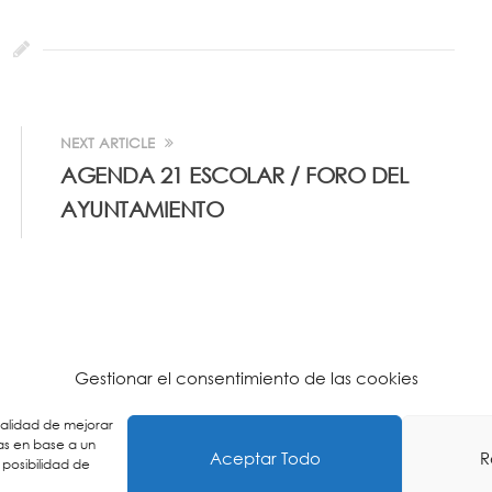
NEXT ARTICLE
AGENDA 21 ESCOLAR / FORO DEL
AYUNTAMIENTO
Gestionar el consentimiento de las cookies
inalidad de mejorar
as en base a un
Aceptar Todo
R
 posibilidad de
ca de Cookies
-
Política de Privacidad
-
Aviso Legal
-
Buzón É