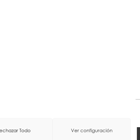
echazar Todo
Ver configuración
tico
-
Diseño Web: La Consulta Creativa