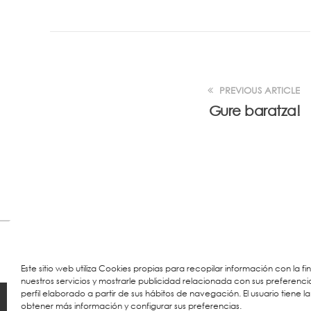
PREVIOUS ARTICLE
Gure baratza!
Este sitio web utiliza Cookies propias para recopilar información con la f
nuestros servicios y mostrarle publicidad relacionada con sus preferenci
perfil elaborado a partir de sus hábitos de navegación. El usuario tiene la
© 2026 Colegio URKIDE Ikastetxea, School.
Políti
obtener más información y configurar sus preferencias.