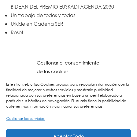
BIDEAN DEL PREMIO EUSKADI AGENDA 2030
Un trabajo de todos y todas
Urkide en Cadena SER
Reset
Gestionar el consentimiento
de las cookies
Este sitio web utiliza Cookies propias para recopilar información con la
finalidad de mejorar nuestros servicios y mostrarle publicidad
relacionada con sus preferencias en base a un perfil elaborado a
partir de sus hábitos de navegación. El usuario tiene la posibilidad de
obtener más información y configurar sus preferencias.
Gestionar los servicios
© 2026 Colegio URKIDE Ikastetxea, School.
Política de Cookies
-
Política de Privacidad
-
Aviso Legal
-
Buzón Ético
-
Diseño Web:
Aceptar Todo