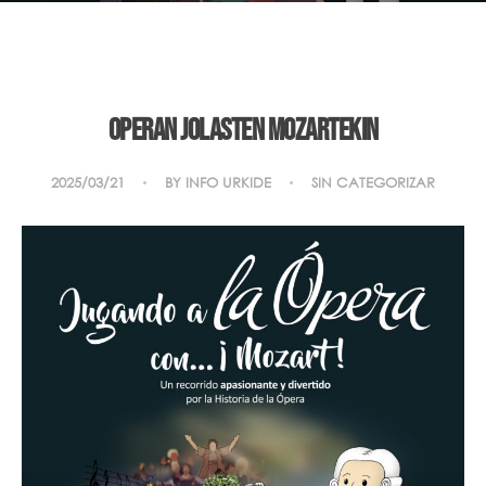
Operan jolasten Mozartekin
2025/03/21
BY
INFO URKIDE
SIN CATEGORIZAR