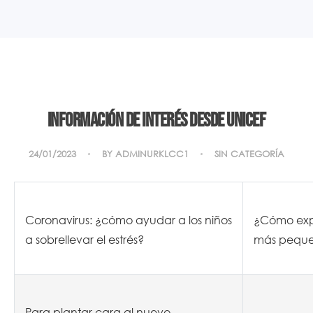
Información de interés desde UNICEF
24/01/2023
BY
ADMINURKLCC1
SIN CATEGORÍA
Coronavirus: ¿cómo ayudar a los niños
¿Cómo expl
a sobrellevar el estrés?
más pequ
Para plantar cara al nuevo