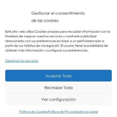
Gestionar el consentimiento
de las cookies
Este sitio web utiliza Cookies propias para recopilar información con la
finalidad de mejorar nuestros servicios y mostrarle publicidad
relacionada con sus preferencias en base a un perfil elaborado a
partir de sus hábitos de navegación. El usuario tiene la posibilidad de
obtener más información y configurar sus preferencias.
Gestionar los servicios
© 2026 Colegio URKIDE Ikastetxea, School.
Política de Cookies
-
Política de Privacidad
-
Aviso Legal
-
Buzón Ético
-
Diseño Web:
Aceptar Todo
La Consulta Creativa
Rechazar Todo
Ver configuración
ING
ES
EU
Política de Cookies
Política de Privacidad
Aviso Legal