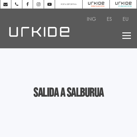
ROPA DEPORTIVA
ING
ES
EU
Salida a Salburua