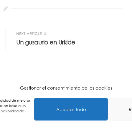
NEXT ARTICLE
Un gusaurio en Urkide
Gestionar el consentimiento de las cookies
inalidad de mejorar
as en base a un
Aceptar Todo
R
 posibilidad de
ca de Cookies
-
Política de Privacidad
-
Aviso Legal
-
Buzón É
ING
ES
EU