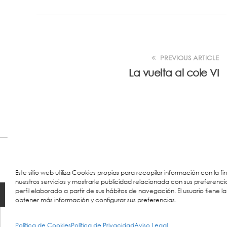
PREVIOUS ARTICLE
La vuelta al cole VI
Este sitio web utiliza Cookies propias para recopilar información con la f
nuestros servicios y mostrarle publicidad relacionada con sus preferenci
perfil elaborado a partir de sus hábitos de navegación. El usuario tiene la
© 2026 Colegio URKIDE Ikastetxea, School.
Políti
obtener más información y configurar sus preferencias.
Política de Cookies
Política de Privacidad
Aviso Legal