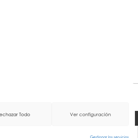
echazar Todo
Ver configuración
tico
-
Diseño Web: La Consulta Creativa
Gestionar los servicios