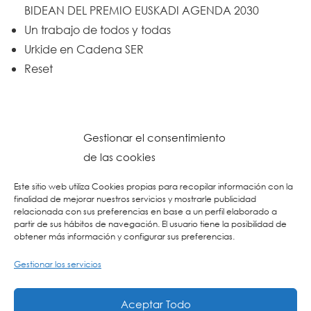
BIDEAN DEL PREMIO EUSKADI AGENDA 2030
Un trabajo de todos y todas
Urkide en Cadena SER
Reset
Gestionar el consentimiento
de las cookies
Este sitio web utiliza Cookies propias para recopilar información con la
finalidad de mejorar nuestros servicios y mostrarle publicidad
relacionada con sus preferencias en base a un perfil elaborado a
partir de sus hábitos de navegación. El usuario tiene la posibilidad de
obtener más información y configurar sus preferencias.
Gestionar los servicios
© 2026 Colegio URKIDE Ikastetxea, School.
Política de Cookies
-
Política de Privacidad
-
Aviso Legal
-
Buzón Ético
-
Diseño Web:
Aceptar Todo