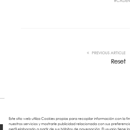
CADEN
PREVIOUS ARTICLE
Reset
Este sitio web utiliza Cookies propias para recopilar información con la f
nuestros servicios y mostrarle publicidad relacionada con sus preferenci
perfil elaborado a partir de sus hábitos de navegación. El usuario tiene la