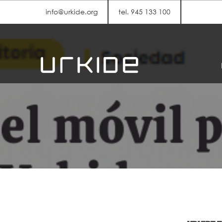
info@urkide.org
tel. 945 133 100