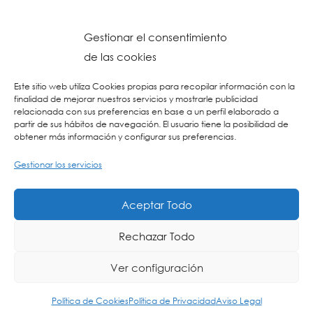
Gestionar el consentimiento
de las cookies
Este sitio web utiliza Cookies propias para recopilar información con la
finalidad de mejorar nuestros servicios y mostrarle publicidad
relacionada con sus preferencias en base a un perfil elaborado a
partir de sus hábitos de navegación. El usuario tiene la posibilidad de
obtener más información y configurar sus preferencias.
Gestionar los servicios
© 2026 Colegio URKIDE Ikastetxea, School.
Política de Cookies
-
Política de Privacidad
-
Aviso Legal
-
Buzón Ético
-
Diseño Web:
Aceptar Todo
La Consulta Creativa
Rechazar Todo
Ver configuración
ING
ES
EU
Política de Cookies
Política de Privacidad
Aviso Legal