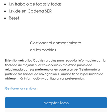
Un trabajo de todos y todas
Urkide en Cadena SER
Reset
Gestionar el consentimiento
de las cookies
Este sitio web utiliza Cookies propias para recopilar información con la
finalidad de mejorar nuestros servicios y mostrarle publicidad
relacionada con sus preferencias en base a un perfil elaborado a
partir de sus hábitos de navegación. El usuario tiene la posibilidad de
obtener más información y configurar sus preferencias.
Gestionar los servicios
© 2026 Colegio URKIDE Ikastetxea, School.
Política de Cookies
-
Política de Privacidad
-
Aviso Legal
-
Buzón Ético
-
Diseño Web:
Aceptar Todo
La Consulta Creativa