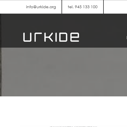
info@urkide.org
tel. 945 133 100