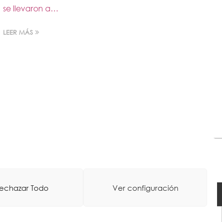
se llevaron a…
LEER MÁS
echazar Todo
Ver configuración
tico
-
Diseño Web: La Consulta Creativa