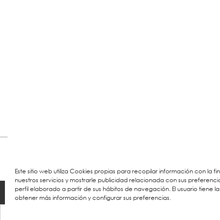
Este sitio web utiliza Cookies propias para recopilar información con la f
nuestros servicios y mostrarle publicidad relacionada con sus preferenci
perfil elaborado a partir de sus hábitos de navegación. El usuario tiene la
© 2026 Colegio URKIDE Ikastetxea, School.
Políti
obtener más información y configurar sus preferencias.