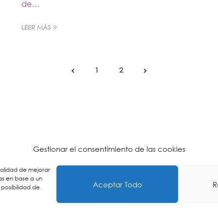
de…
LEER MÁS
1
2
Gestionar el consentimiento de las cookies
inalidad de mejorar
as en base a un
Aceptar Todo
R
 posibilidad de
ca de Cookies
-
Política de Privacidad
-
Aviso Legal
-
Buzón É
ES