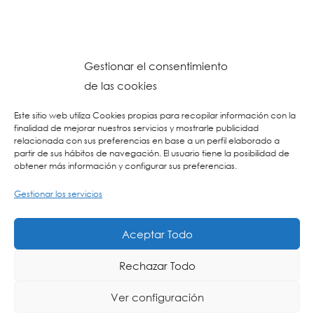
Gestionar el consentimiento
de las cookies
Este sitio web utiliza Cookies propias para recopilar información con la
finalidad de mejorar nuestros servicios y mostrarle publicidad
relacionada con sus preferencias en base a un perfil elaborado a
partir de sus hábitos de navegación. El usuario tiene la posibilidad de
obtener más información y configurar sus preferencias.
Gestionar los servicios
© 2026 Colegio URKIDE Ikastetxea, School.
Política de Cookies
-
Política de Privacidad
-
Aviso Legal
-
Buzón Ético
-
Diseño Web:
Aceptar Todo
La Consulta Creativa
Rechazar Todo
Ver configuración