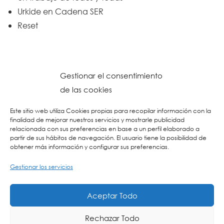
Urkide en Cadena SER
Reset
Gestionar el consentimiento
de las cookies
Este sitio web utiliza Cookies propias para recopilar información con la
finalidad de mejorar nuestros servicios y mostrarle publicidad
relacionada con sus preferencias en base a un perfil elaborado a
partir de sus hábitos de navegación. El usuario tiene la posibilidad de
obtener más información y configurar sus preferencias.
Gestionar los servicios
© 2026 Colegio URKIDE Ikastetxea, School.
Política de Cookies
-
Política de Privacidad
-
Aviso Legal
-
Buzón Ético
-
Diseño Web:
Aceptar Todo
La Consulta Creativa
Rechazar Todo