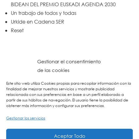
BIDEAN DEL PREMIO EUSKADI AGENDA 2030
Un trabajo de todos y todas
Urkide en Cadena SER
Reset
Gestionar el consentimiento
de las cookies
Este sitio web utiliza Cookies propias para recopilar información con la
finalidad de mejorar nuestros servicios y mostrarle publicidad
relacionada con sus preferencias en base a un perfil elaborado a
partir de sus hábitos de navegación. El usuario tiene la posibilidad de
obtener más información y configurar sus preferencias.
Gestionar los servicios
© 2026 Colegio URKIDE Ikastetxea, School.
Política de Cookies
-
Política de Privacidad
-
Aviso Legal
-
Buzón Ético
-
Diseño Web:
Aceptar Todo